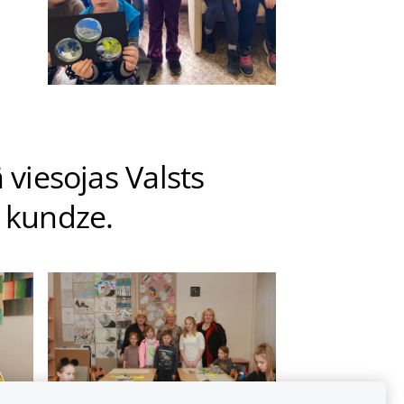
viesojas Valsts
s kundze.