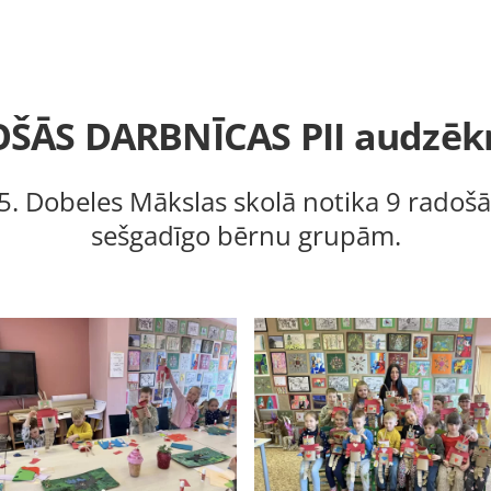
ŠĀS DARBNĪCAS PII audzēk
5. Dobeles Mākslas skolā notika 9 radošā
sešgadīgo bērnu grupām.