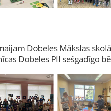
maijam Dobeles Mākslas skolā
īcas Dobeles PII sešgadīgo 