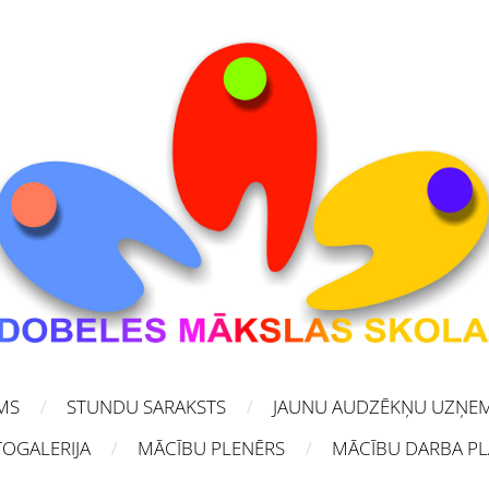
MS
STUNDU SARAKSTS
JAUNU AUDZĒKŅU UZŅE
OGALERIJA
MĀCĪBU PLENĒRS
MĀCĪBU DARBA P