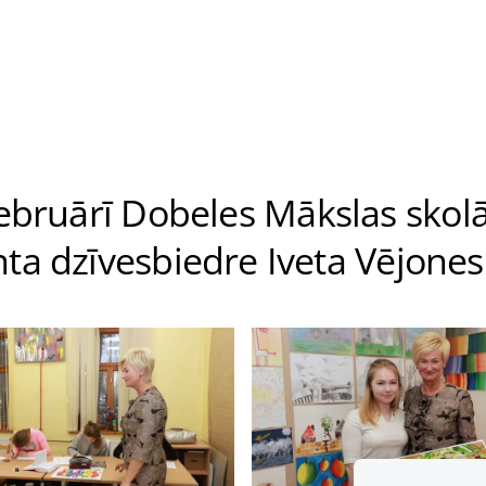
ebruārī Dobeles Mākslas skolā 
ta dzīvesbiedre Iveta Vējone