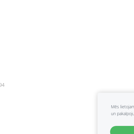
94
Mēs lietoja
un pakalpoj