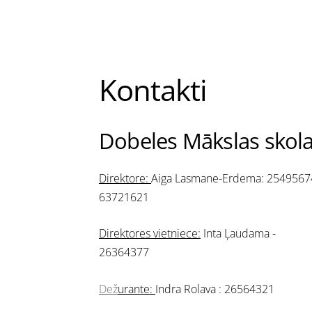
Kontakti
D
obeles Mākslas skol
Direktore:
Aiga Lasmane-Erdema:
2549567
63721621
Direktores vietniece:
Inta Ļaudama -
26364377
Dež
urante:
Indra Rolava : 26564321