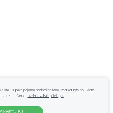
m sīkfailus pakalpojuma nodrošināšanai, mārketinga nolūkiem
uma uzlabošanai.
Uzzināt vairāk
Pielāgot
Pieņemt visus