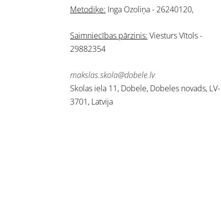
Metodiķe:
Inga Ozoliņa - 26240120,
Saimniecības pārzinis:
Viesturs Vītols -
29882354
makslas.skola@dobele.lv
Skolas iela 11, Dobele, Dobeles novads, LV-
3701, Latvija