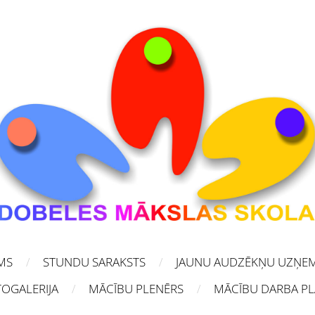
MS
STUNDU SARAKSTS
JAUNU AUDZĒKŅU UZŅE
OGALERIJA
MĀCĪBU PLENĒRS
MĀCĪBU DARBA P