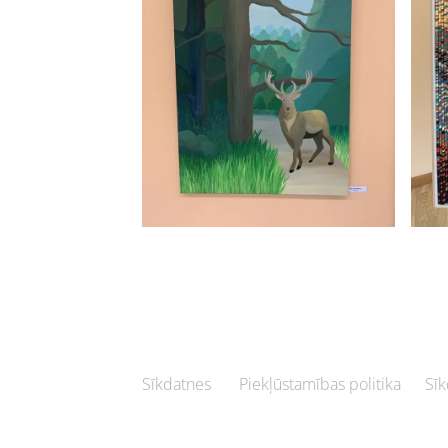
Sīkdatnes
Piekļūstamības politika
Sīk