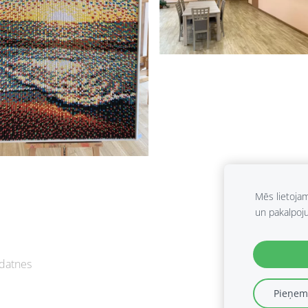
Mēs lietoja
un pakalpoj
datnes
Pieņemt