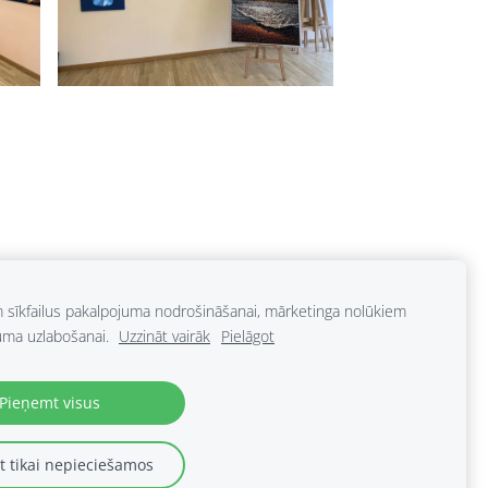
m sīkfailus pakalpojuma nodrošināšanai, mārketinga nolūkiem
uma uzlabošanai.
Uzzināt vairāk
Pielāgot
Pieņemt visus
 tikai nepieciešamos