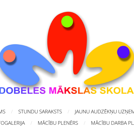
MS
STUNDU SARAKSTS
JAUNU AUDZĒKŅU UZŅE
OGALERIJA
MĀCĪBU PLENĒRS
MĀCĪBU DARBA P