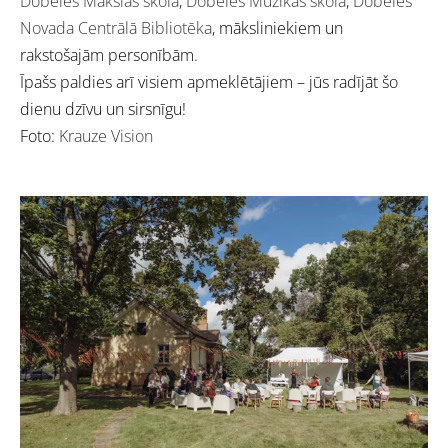
Dobeles Mākslas skola
,
Dobeles Mūzikas skola
,
Dobeles
Novada Centrālā Bibliotēka
, māksliniekiem un
rakstošajām personībām.
Īpašs paldies arī visiem apmeklētājiem – jūs radījāt šo
dienu dzīvu un sirsnīgu!
Foto:
Krauze Vision