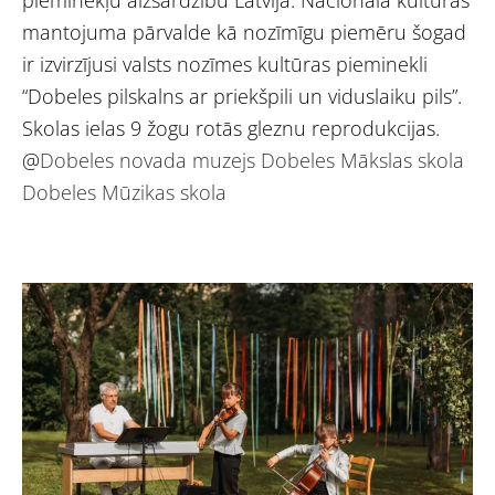
pieminekļu aizsardzību Latvijā. Nacionālā kultūras
mantojuma pārvalde kā nozīmīgu piemēru šogad
ir izvirzījusi valsts nozīmes kultūras pieminekli
“Dobeles pilskalns ar priekšpili un viduslaiku pils”.
Skolas ielas 9 žogu rotās gleznu reprodukcijas.
@
Dobeles novada muzejs
Dobeles Mākslas skola
Dobeles Mūzikas skola