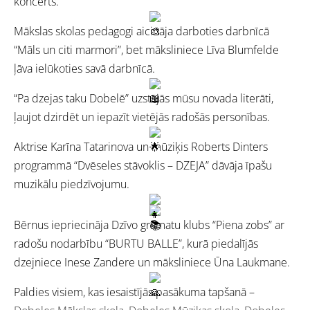
koncerts.
Mākslas skolas pedagogi aicināja darboties darbnīcā
“Māls un citi marmori”, bet māksliniece Līva Blumfelde
ļāva ielūkoties savā darbnīcā.
“Pa dzejas taku Dobelē” uzstājās mūsu novada literāti,
ļaujot dzirdēt un iepazīt vietējās radošās personības.
Aktrise Karīna Tatarinova un mūziķis Roberts Dinters
programmā “Dvēseles stāvoklis – DZEJA” dāvāja īpašu
muzikālu piedzīvojumu.
Bērnus iepriecināja Dzīvo grāmatu klubs “Piena zobs” ar
radošu nodarbību “BURTU BALLE”, kurā piedalījās
dzejniece Inese Zandere un māksliniece Ūna Laukmane.
Paldies visiem, kas iesaistījās pasākuma tapšanā –