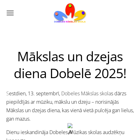
Mākslas un dzejas
diena Dobelē 2025!
S
estdien, 13. septembrī,
Dobeles Mākslas skola
s dārzs
piepildījās ar mūziku, mākslu un dzeju – norisinājās
Mākslas un dzejas diena, kas vienā vietā pulcēja gan lielus,
gan mazus.
Dienu ieskandināja Dobeles Mūzikas skolas audzēkņu