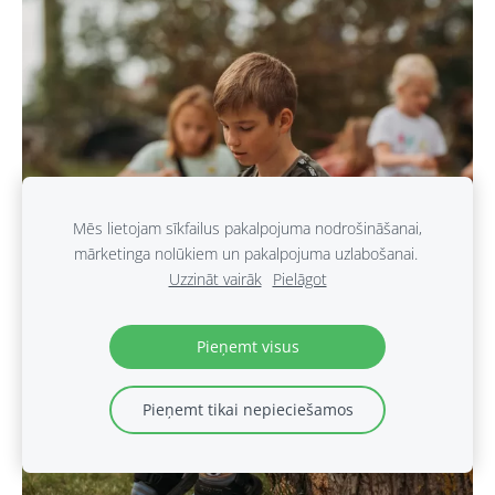
Mēs lietojam sīkfailus pakalpojuma nodrošināšanai,
mārketinga nolūkiem un pakalpojuma uzlabošanai.
Uzzināt vairāk
Pielāgot
Pieņemt visus
Pieņemt tikai nepieciešamos