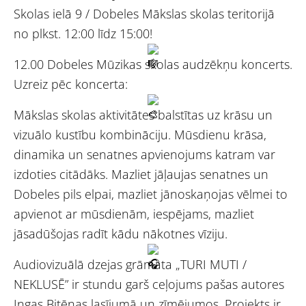
Skolas ielā 9 / Dobeles Mākslas skolas teritorijā
no plkst. 12:00 līdz 15:00!
12.00 Dobeles Mūzikas skolas audzēkņu koncerts.
Uzreiz pēc koncerta:
Mākslas skolas aktivitātes balstītas uz krāsu un
vizuālo kustību kombināciju. Mūsdienu krāsa,
dinamika un senatnes apvienojums katram var
izdoties citādāks. Mazliet jāļaujas senatnes un
Dobeles pils elpai, mazliet jānoskaņojas vēlmei to
apvienot ar mūsdienām, iespējams, mazliet
jāsadūšojas radīt kādu nākotnes vīziju.
Audiovizuālā dzejas grāmata „TURI MUTI /
NEKLUSĒ” ir stundu garš ceļojums pašas autores
Ingas Bitēnas lasījumā un zīmējumos. Projekts ir