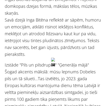
domkopas dzejas formā, mākslas tēlos, mūzikas
skaņās.
Savā dzejā Inga Bitēna reflektē ar sāpēm, humoru
un emocijām, atklāti risinot iekšējos konfliktus,
meklējot un atrodod līdzsvaru kaut kur pa vidu,
ietērpjot visu tintes pludinātos zīmējumos. Teksts
nav sacerēts, bet gan izjusts, pārdzīvots un tad
pierakstīts.
Izstāde "Pils un pilsdrupas" "Ģenerāļa mājā"
Šogad akcents mākslā: mūsu lepnums Dobeles
pils un tā silueti…Tas izvēlēts, jo 2023. gada
Eiropas kultūras mantojuma dienu tēma Latvijā ir
veltīta pieminekļu aizsardzības simtgadei, jo tieši
pirms 100 gadiem tika pieņemts likums par