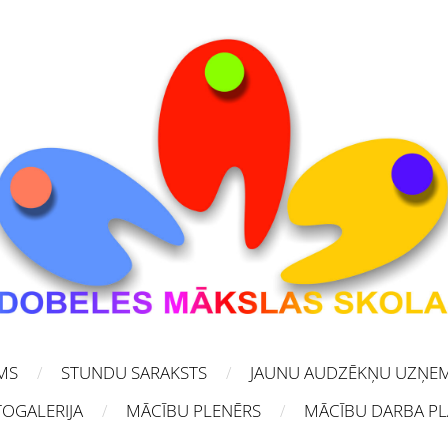
MS
STUNDU SARAKSTS
JAUNU AUDZĒKŅU UZŅE
OGALERIJA
MĀCĪBU PLENĒRS
MĀCĪBU DARBA P