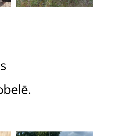
s
obelē.