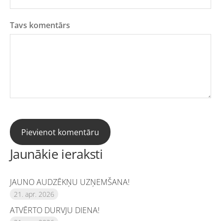
Tavs komentārs
Jaunākie ieraksti
JAUNO AUDZĒKŅU UZŅEMŠANA!
21. apr. 2026
ATVĒRTO DURVJU DIENA!